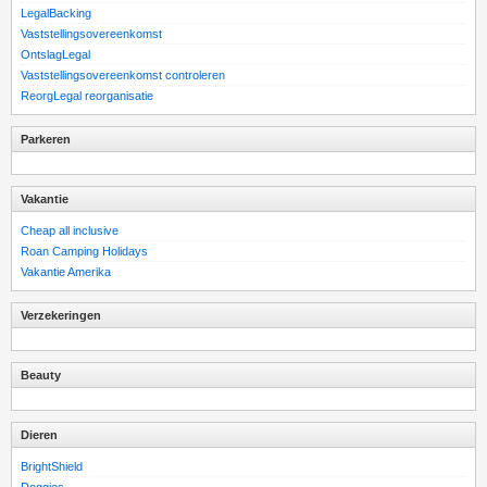
LegalBacking
Vaststellingsovereenkomst
OntslagLegal
Vaststellingsovereenkomst controleren
ReorgLegal reorganisatie
Parkeren
Vakantie
Cheap all inclusive
Roan Camping Holidays
Vakantie Amerika
Verzekeringen
Beauty
Dieren
BrightShield