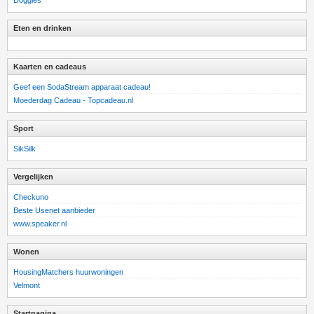
Doggies
Eten en drinken
Kaarten en cadeaus
Geef een SodaStream apparaat cadeau!
Moederdag Cadeau - Topcadeau.nl
Sport
SikSilk
Vergelijken
Checkuno
Beste Usenet aanbieder
www.speaker.nl
Wonen
HousingMatchers huurwoningen
Velmont
Startpagina