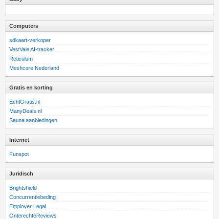
Computers
sdkaart-verkoper
VestVale AI-tracker
Reticulum
Meshcore Nederland
Gratis en korting
EchtGratis.nl
ManyDeals.nl
Sauna aanbiedingen
Internet
Funspot
Juridisch
Brightshield
Concurrentiebeding
Employer Legal
OnterechteReviews