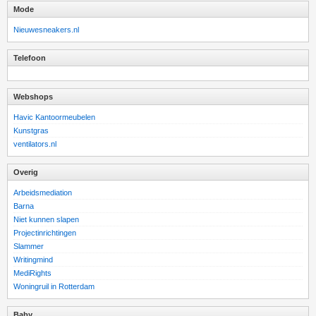
Mode
Nieuwesneakers.nl
Telefoon
Webshops
Havic Kantoormeubelen
Kunstgras
ventilators.nl
Overig
Arbeidsmediation
Barna
Niet kunnen slapen
Projectinrichtingen
Slammer
Writingmind
MediRights
Woningruil in Rotterdam
Baby