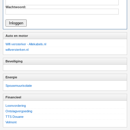
Wachtwoord:
Auto en motor
Wifi versterker - Allekabels.nl
wifiversterken.nl
Beveiliging
Energie
Spouwmuurisolatie
Financieel
Loonvordering
Ontslagvergoeding
TTS Douane
Velmont